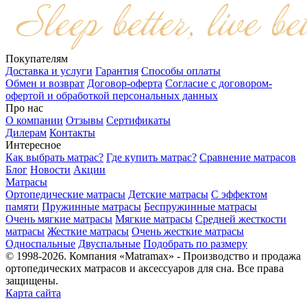
Покупателям
Доставка и услуги
Гарантия
Способы оплаты
Обмен и возврат
Договор-оферта
Согласие с договором-
офертой и обработкой персональных данных
Про нас
О компании
Отзывы
Сертификаты
Дилерам
Контакты
Интересное
Как выбрать матрас?
Где купить матрас?
Сравнение матрасов
Блог
Новости
Акции
Матрасы
Ортопедические матрасы
Детские матрасы
С эффектом
памяти
Пружинные матрасы
Беспружинные матрасы
Очень мягкие матрасы
Мягкие матрасы
Средней жесткости
матрасы
Жесткие матрасы
Очень жесткие матрасы
Односпальные
Двуспальные
Подобрать по размеру
© 1998-2026. Компания «Matramax» - Производство и продажа
ортопедических матрасов и аксессуаров для сна. Все права
защищены.
Карта сайта