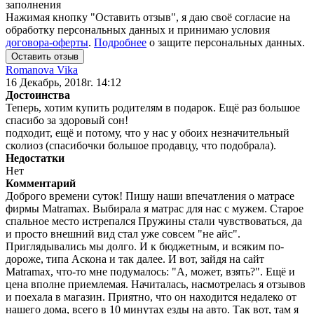
заполнения
Нажимая кнопку "Оставить отзыв", я даю своё согласие на
обработку персональных данных и принимаю условия
договора-оферты
.
Подробнее
о защите персональных данных.
Romanova Vika
16 Декабрь, 2018г. 14:12
Достоинства
Теперь, хотим купить родителям в подарок. Ещё раз большое
спасибо за здоровый сон!
подходит, ещё и потому, что у нас у обоих незначительный
сколиоз (спасибочки большое продавцу, что подобрала).
Недостатки
Нет
Комментарий
Доброго времени суток! Пишу наши впечатления о матрасе
фирмы Matramax. Выбирала я матрас для нас с мужем. Старое
спальное место истрепался Пружины стали чувствоваться, да
и просто внешний вид стал уже совсем "не айс".
Приглядывались мы долго. И к бюджетным, и всяким по-
дороже, типа Аскона и так далее. И вот, зайдя на сайт
Matramax, что-то мне подумалось: "А, может, взять?". Ещё и
цена вполне приемлемая. Начиталась, насмотрелась я отзывов
и поехала в магазин. Приятно, что он находится недалеко от
нашего дома, всего в 10 минутах езды на авто. Так вот, там я