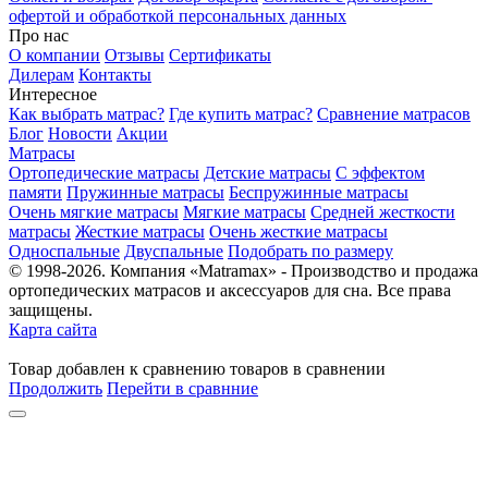
офертой и обработкой персональных данных
Про нас
О компании
Отзывы
Сертификаты
Дилерам
Контакты
Интересное
Как выбрать матрас?
Где купить матрас?
Сравнение матрасов
Блог
Новости
Акции
Матрасы
Ортопедические матрасы
Детские матрасы
С эффектом
памяти
Пружинные матрасы
Беспружинные матрасы
Очень мягкие матрасы
Мягкие матрасы
Средней жесткости
матрасы
Жесткие матрасы
Очень жесткие матрасы
Односпальные
Двуспальные
Подобрать по размеру
© 1998-2026. Компания «Matramax» - Производство и продажа
ортопедических матрасов и аксессуаров для сна. Все права
защищены.
Карта сайта
Товар
добавлен
к сравнению
товаров в сравнении
Продолжить
Перейти в сравнние