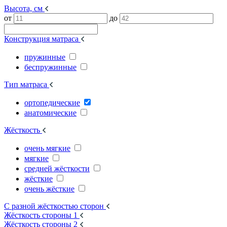
Высота, см
от
до
Конструкция матраса
пружинные
беспружинные
Тип матраса
ортопедические
анатомические
Жёсткость
очень мягкие
мягкие
средней жёсткости
жёсткие
очень жёсткие
С разной жёсткостью сторон
Жёсткость стороны 1
Жёсткость стороны 2