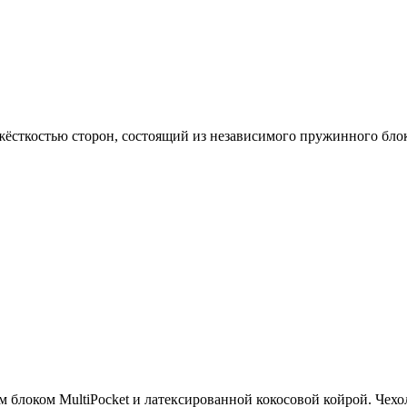
ёсткостью сторон, состоящий из независимого пружинного блока
локом MultiPocket и латексированной кокосовой койрой. Чехо