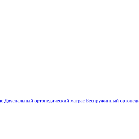
ас
Двуспальный ортопедический матрас
Беспружинный ортопеди