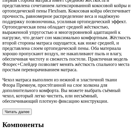
Первая сторона матраса имеет среднюю жёсткость и
представлена сочетанием латексированной кокосовой койры и
ортопедической пены Flexfoam. Кокосовая койра обеспечивает
прочность, равномерное распределение веса и надёжную
поддержку позвоночника, усиливая ортопедический эффект.
Ортопедическая пена обладает средней жёсткостью,
выраженной упругостью и многоуровневой адаптацией к
нагрузке, что делает сон максимально комфортным. Жёсткость
второй стороны матраса ощущается, как ниже средней, и
представлена слоем ортопедической пены. Оба материала
хорошо пропускают воздух, не накапливают пыль и влагу,
обеспечивая чистоту и свежесть постели. Практичная модель
Флорес+Слейдер позволяет менять жёсткость спального места
простым переворачиванием матраса.
Чехол матраса выполнен из нежной и эластичной ткани
Флора Премиум, простёганной на слое холкона для
дополнительного комфорта. Вы можете выбрать съёмный
чехол, который легко чистить, или несъёмный,
обеспечивающий плотную фиксацию конструкции.
Читать далее
Компоненты