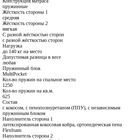
Конструкция матраса
пружинные
Жёсткость стороны 1
средняя
Жёсткость стороны 2
мягкая
С разной жёсткостью сторон
с разной жёсткостью сторон
Нагрузка
до 140 кг на место
Допустимая разница в весе
любая
Пружинный блок
MultiPocket
Кол-во пружин на спальное место
1250
Кол-во пружин на кв.м.
625
Состав
с кокосом, с пенополиуретаном (ППУ), с независимым
пружинным блоком
Наполнитель сторона 1
латексированная кокосовая койра, ортопедическая пена
Flexfoam
Наполнитель сторона 2