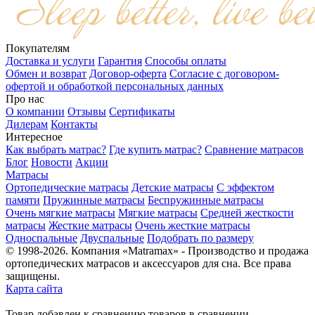
Покупателям
Доставка и услуги
Гарантия
Способы оплаты
Обмен и возврат
Договор-оферта
Согласие с договором-
офертой и обработкой персональных данных
Про нас
О компании
Отзывы
Сертификаты
Дилерам
Контакты
Интересное
Как выбрать матрас?
Где купить матрас?
Сравнение матрасов
Блог
Новости
Акции
Матрасы
Ортопедические матрасы
Детские матрасы
С эффектом
памяти
Пружинные матрасы
Беспружинные матрасы
Очень мягкие матрасы
Мягкие матрасы
Средней жесткости
матрасы
Жесткие матрасы
Очень жесткие матрасы
Односпальные
Двуспальные
Подобрать по размеру
© 1998-2026. Компания «Matramax» - Производство и продажа
ортопедических матрасов и аксессуаров для сна. Все права
защищены.
Карта сайта
Товар
добавлен
к сравнению
товаров в сравнении