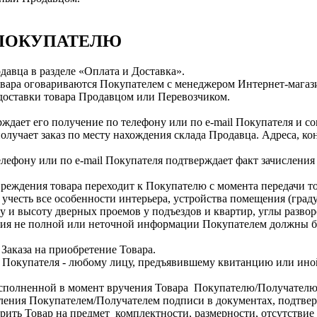
А ПОКУПАТЕЛЮ
одавца в разделе «Оплата и Доставка».
овара оговариваются Покупателем с менеджером Интернет-магаз
 доставки товара Продавцом или Перевозчиком.
дает его получение по телефону или по е-mail Покупателя и сог
лучает заказ по месту нахождения склада Продавца. Адреса, ко
фону или по е-mail Покупателя подтверждает факт зачисления о
вреждения товара переходит к Покупателю с момента передачи т
честь все особенности интерьера, устройства помещения (градус
у и высоту дверных проемов у подъездов и квартир, углы развор
ения не полной или неточной информации Покупателем должны 
Заказа на приобретение Товара.
и Покупателя - любому лицу, предъявившему квитанцию или ин
исполненной в момент вручения Товара Покупателю/Получателю
вления Покупателем/Получателем подписи в документах, подтве
рить Товар на предмет комплектности, размерности, отсутствие