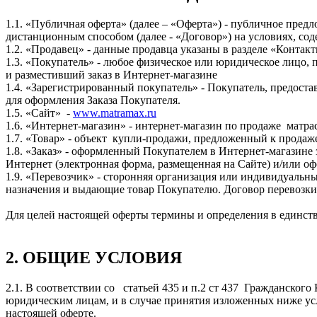
1.1. «Публичная оферта» (далее – «Оферта») - публичное пре
дистанционным способом (далее - «Договор») на условиях, со
1.2. «Продавец» - данные продавца указаны в разделе «Контак
1.3. «Покупатель» - любое физическое или юридическое лицо,
и разместивший заказ в Интернет-магазине
1.4. «Зарегистрированный покупатель» - Покупатель, предост
для оформления Заказа Покупателя.
1.5. «Сайт» -
www.matramax.ru
1.6. «Интернет-магазин» - интернет-магазин по продаже матра
1.7. «Товар» - объект купли-продажи, предложенный к продаж
1.8. «Заказ» - оформленный Покупателем в Интернет-магазине
Интернет (электронная форма, размещенная на Сайте) и/или о
1.9. «Перевозчик» - сторонняя организация или индивидуальн
назначения и выдающие товар Покупателю. Договор перевозки
Для целей настоящей оферты термины и определения в единств
2. ОБЩИЕ УСЛОВИЯ
2.1. В соответствии со статьей 435 и п.2 ст 437 Гражданско
юридическим лицам, и в случае принятия изложенных ниже усл
настоящей оферте.