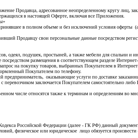
дложение Продавца, адресованное неопределенному кругу лиц, з
держащихся в настоящей Оферте, включая все Приложения.
ты»
 принявшее в полном объеме и без исключений условия оферты 
авивший Продавцу свои персональные данные посредством регис
сов, одеял, подушек, простыней, а также мебели для спальни и 
е посредством размещения в соответствующем разделе Интернет-
 запрос на покупку товаров, выбранных Покупателем в Интернет
формленный Покупателем по телефону.
ый предприниматель, оказывающие услуги по доставке заказанн
 с перевозчиком заключается Покупателем самостоятельно либо
енном числе относятся также к терминам и определениям во мн
го Кодекса Российской Федерации (далее - ГК РФ) данный докум
овий, физическое или юридическое лицо обязуется произвести о