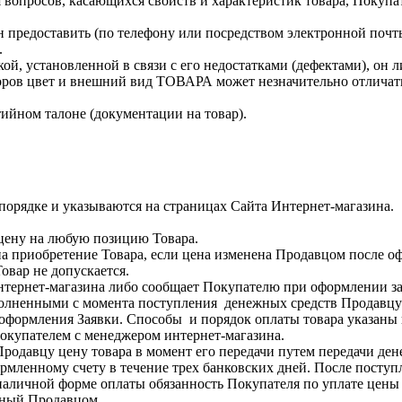
 вопросов, касающихся свойств и характеристик товара, Покупа
ан предоставить (по телефону или посредством электронной по
.
кой, установленной в связи с его недостатками (дефектами), он 
оров цвет и внешний вид ТОВАРА может незначительно отличатьс
нтийном талоне (документации на товар).
порядке и указываются на страницах Сайта Интернет-магазина.
 цену на любую позицию Товара.
на приобретение Товара, если цена изменена Продавцом после о
вар не допускается.
 Интернет-магазина либо сообщает Покупателю при оформлении з
исполненными с момента поступления денежных средств Продавцу
 оформления Заявки. Способы и порядок оплаты товара указаны 
Покупателем с менеджером интернет-магазина.
родавцу цену товара в момент его передачи путем передачи ден
рмленному счету в течение трех банковских дней. После поступ
зналичной форме оплаты обязанность Покупателя по уплате цены 
нный Продавцом.