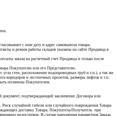
ина.
ласовывает с ним дату и адрес самовывоза товара.
нтакты и режим работы складов указаны на сайте Продавца в
платы заказа на расчетный счет Продавца и только после
овара Покупателю или его Представителю.
 угла стен, расположение водопроводных труб и т.п.), а так же
ота коридоров и лестничных пролетов, размеры лифтов и т.п.
быть оплачены Покупателем.
ой документ, подтверждающий заключение Договора или
. Риск случайной гибели или случайного повреждения Товара
рждающих доставку Товара. Покупатель/Получатель при
 внешних недостатков. В случае нарушения параметров Заказа