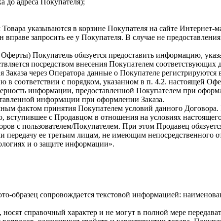
ка до адреса Покупателя);
 Товара указываются в корзине Покупателя на сайте Интернет-м
н вправе запросить ее у Покупателя. В случае не предоставлен
ей Оферты) Покупатель обязуется предоставить информацию, указ
твляется посредством внесения Покупателем соответствующих 
я Заказа через Оператора данные о Покупателе регистрируются 
в соответствии с порядком, указанном в п. 4.2. настоящей Офе
товерность информации, предоставленной Покупателем при оформ
оставленной информации при оформлении Заказа.
очным фактом принятия Покупателем условий данного Договора.
цо, вступившее с Продавцом в отношения на условиях настоящег
воров с пользователем/Покупателем. При этом Продавец обязует
 передачу ее третьим лицам, не имеющим непосредственного отн
логиях и о защите информации».
 фото-образец сопровождается текстовой информацией: наименов
 носят справочный характер и не могут в полной мере передава