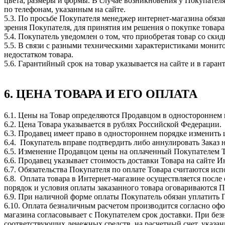
цвета, размеры и формы. В случае возникновения у Покупателя
по телефонам, указанным на сайте.
5.3. По просьбе Покупателя менеджер интернет-магазина обяз
зрения Покупателя, для принятия им решения о покупке товара
5.4. Покупатель уведомлен о том, что приобретая товар со скид
5.5. В связи с разными техническими характеристиками монит
недостатком товара.
5.6. Гарантийный срок на товар указывается на сайте и в гара
6. ЦЕНА ТОВАРА И ЕГО ОПЛАТА
6.1. Цены на Товар определяются Продавцом в одностороннем 
6.2. Цена Товара указывается в рублях Российской Федерации.
6.3. Продавец имеет право в одностороннем порядке изменить
6.4. Покупатель вправе подтвердить либо аннулировать Заказ 
6.5. Изменение Продавцом цены на оплаченный Покупателем То
6.6. Продавец указывает стоимость доставки Товара на сайте
6.7. Обязательства Покупателя по оплате Товара считаются 
6.8. Оплата товара в Интернет-магазине осуществляется после
порядок и условия оплаты заказанного товара оговариваются 
6.9. При наличной форме оплаты Покупатель обязан уплатить П
6.10. Оплата безналичным расчетом производится согласно офо
магазина согласовывает с Покупателем срок доставки. При бе
соответствующих денежных средств на расчетный счет, указа