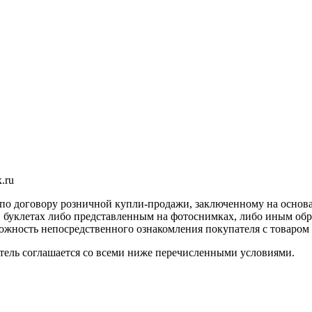
.ru
 по договору розничной купли-продажи, заключенному на осно
ах, буклетах либо представленным на фотоснимках, либо иным о
жность непосредственного ознакомления покупателя с товаром л
ль соглашается со всеми ниже перечисленными условиями.