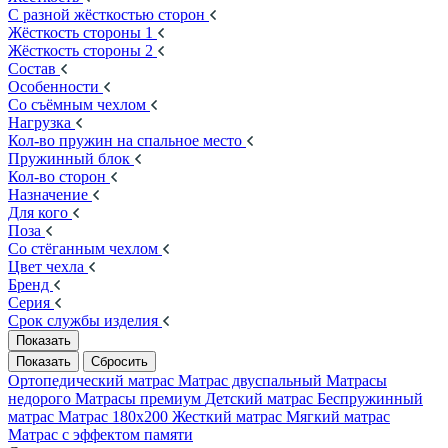
С разной жёсткостью сторон
Жёсткость стороны 1
Жёсткость стороны 2
Состав
Особенности
Со съёмным чехлом
Нагрузка
Кол-во пружин на спальное место
Пружинный блок
Кол-во сторон
Назначение
Для кого
Поза
Со стёганным чехлом
Цвет чехла
Бренд
Серия
Срок службы изделия
Ортопедический матрас
Матрас двуспальный
Матрасы
недорого
Матрасы премиум
Детский матрас
Беспружинный
матрас
Матрас 180х200
Жесткий матрас
Мягкий матрас
Матрас с эффектом памяти