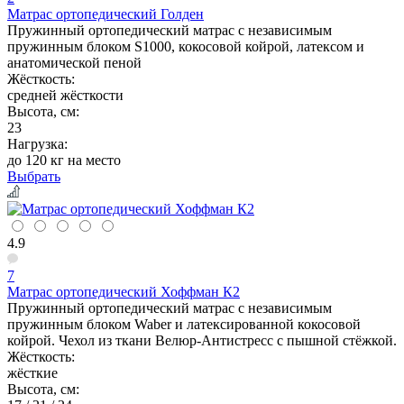
Матрас ортопедический Голден
Пружинный ортопедический матрас с независимым
пружинным блоком S1000, кокосовой койрой, латексом и
анатомической пеной
Жёсткость:
средней жёсткости
Высота, см:
23
Нагрузка:
до 120 кг на место
Выбрать
4.9
7
Матрас ортопедический Хоффман К2
Пружинный ортопедический матрас с независимым
пружинным блоком Waber и латексированной кокосовой
койрой. Чехол из ткани Велюр-Антистресс с пышной стёжкой.
Жёсткость:
жёсткие
Высота, см: