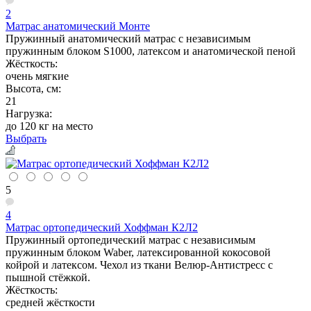
2
Матрас анатомический Монте
Пружинный анатомический матрас с независимым
пружинным блоком S1000, латексом и анатомической пеной
Жёсткость:
очень мягкие
Высота, см:
21
Нагрузка:
до 120 кг на место
Выбрать
5
4
Матрас ортопедический Хоффман К2Л2
Пружинный ортопедический матрас с независимым
пружинным блоком Waber, латексированной кокосовой
койрой и латексом. Чехол из ткани Велюр-Антистресс с
пышной стёжкой.
Жёсткость:
средней жёсткости