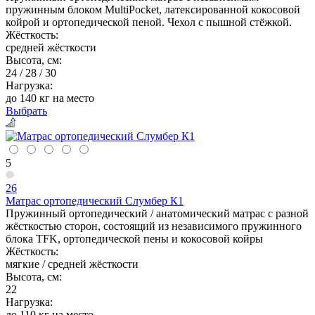
пружинным блоком MultiPocket, латексированной кокосовой
койрой и ортопедической пеной. Чехол с пышной стёжкой.
Жёсткость:
средней жёсткости
Высота, см:
24 / 28 / 30
Нагрузка:
до 140 кг на место
Выбрать
5
26
Матрас ортопедический Слумбер К1
Пружинный ортопедический / анатомический матрас с разной
жёсткостью сторон, состоящий из независимого пружинного
блока TFK, ортопедической пены и кокосовой койры
Жёсткость:
мягкие / средней жёсткости
Высота, см:
22
Нагрузка:
до 110 кг на место