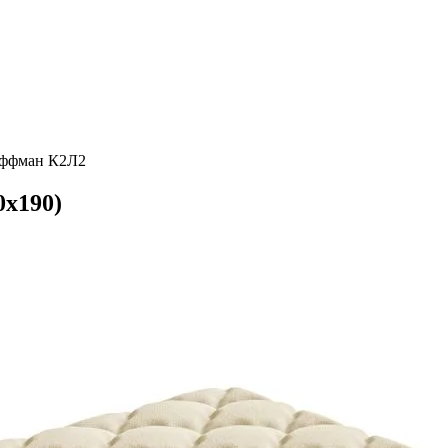
оффман К2Л2
х190)