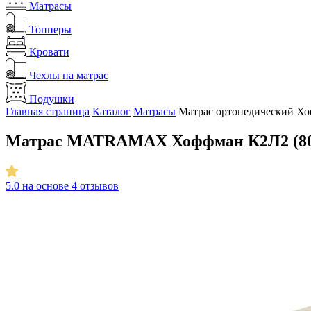
Матрасы
Топперы
Кровати
Чехлы на матрас
Подушки
Главная страница
Каталог
Матрасы
Матрас ортопедический Х
Матрас MATRAMAX Хоффман К2Л2 (80
5.0
на основе 4 отзывов