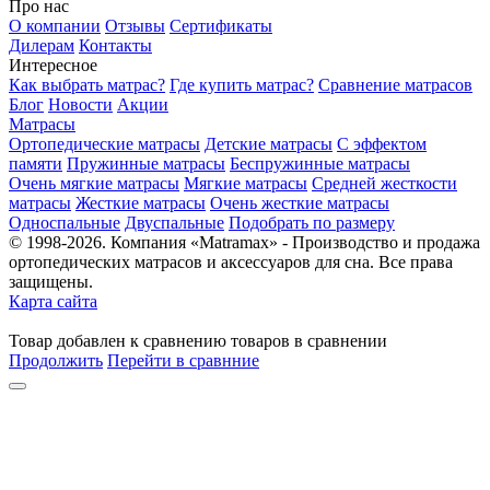
Про нас
О компании
Отзывы
Сертификаты
Дилерам
Контакты
Интересное
Как выбрать матрас?
Где купить матрас?
Сравнение матрасов
Блог
Новости
Акции
Матрасы
Ортопедические матрасы
Детские матрасы
С эффектом
памяти
Пружинные матрасы
Беспружинные матрасы
Очень мягкие матрасы
Мягкие матрасы
Средней жесткости
матрасы
Жесткие матрасы
Очень жесткие матрасы
Односпальные
Двуспальные
Подобрать по размеру
© 1998-2026. Компания «Matramax» - Производство и продажа
ортопедических матрасов и аксессуаров для сна. Все права
защищены.
Карта сайта
Товар
добавлен
к сравнению
товаров в сравнении
Продолжить
Перейти в сравнние