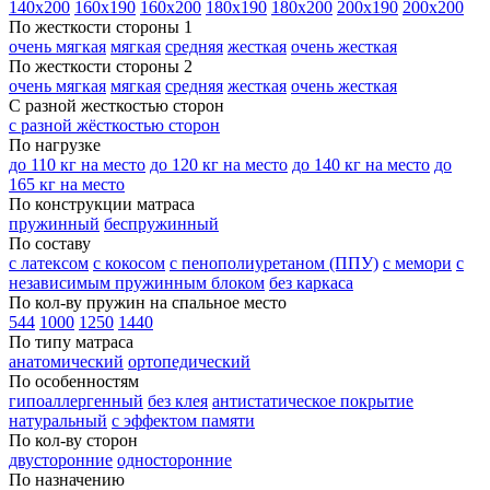
140х200
160х190
160х200
180х190
180х200
200х190
200х200
По жесткости стороны 1
очень мягкая
мягкая
средняя
жесткая
очень жесткая
По жесткости стороны 2
очень мягкая
мягкая
средняя
жесткая
очень жесткая
С разной жесткостью сторон
с разной жёсткостью сторон
По нагрузке
до 110 кг на место
до 120 кг на место
до 140 кг на место
до
165 кг на место
По конструкции матраса
пружинный
беспружинный
По составу
с латексом
с кокосом
с пенополиуретаном (ППУ)
с мемори
с
независимым пружинным блоком
без каркаса
По кол-ву пружин на спальное место
544
1000
1250
1440
По типу матраса
анатомический
ортопедический
По особенностям
гипоаллергенный
без клея
антистатическое покрытие
натуральный
с эффектом памяти
По кол-ву сторон
двусторонние
односторонние
По назначению