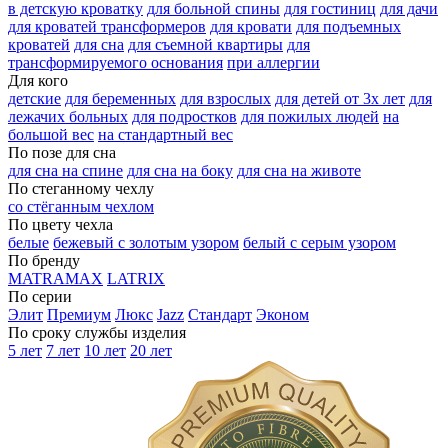
в детскую кроватку
для больной спины
для гостиниц
для дачи
для кроватей трансформеров
для кровати
для подъемных
кроватей
для сна
для съемной квартиры
для
трансформируемого основания
при аллергии
Для кого
детские
для беременных
для взрослых
для детей от 3х лет
для
лежачих больных
для подростков
для пожилых людей
на
большой вес
на стандартный вес
По позе для сна
для сна на спине
для сна на боку
для сна на животе
По стеганному чехлу
со стёганным чехлом
По цвету чехла
белые
бежевый с золотым узором
белый с серым узором
По бренду
MATRAMAX
LATRIX
По серии
Элит
Премиум
Люкс
Jazz
Стандарт
Эконом
По сроку службы изделия
5 лет
7 лет
10 лет
20 лет