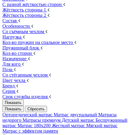
С разной жёсткостью сторон
Жёсткость стороны 1
Жёсткость стороны 2
Состав
Особенности
Со съёмным чехлом
Нагрузка
Кол-во пружин на спальное место
Пружинный блок
Кол-во сторон
Назначение
Для кого
Поза
Со стёганным чехлом
Цвет чехла
Бренд
Серия
Срок службы изделия
Ортопедический матрас
Матрас двуспальный
Матрасы
недорого
Матрасы премиум
Детский матрас
Беспружинный
матрас
Матрас 180х200
Жесткий матрас
Мягкий матрас
Матрас с эффектом памяти