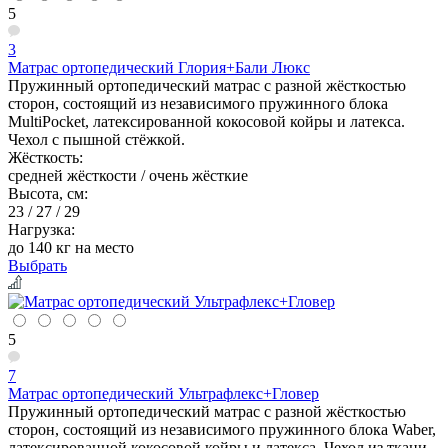
5
3
Матрас ортопедический Глория+Бали Люкс
Пружинный ортопедический матрас с разной жёсткостью
сторон, состоящий из независимого пружинного блока
MultiPocket, латексированной кокосовой койры и латекса.
Чехол с пышной стёжкой.
Жёсткость:
средней жёсткости / очень жёсткие
Высота, см:
23 / 27 / 29
Нагрузка:
до 140 кг на место
Выбрать
5
7
Матрас ортопедический Ультрафлекс+Гловер
Пружинный ортопедический матрас с разной жёсткостью
сторон, состоящий из независимого пружинного блока Waber,
латексированной кокосовой койры и латекса. Чехол из ткани