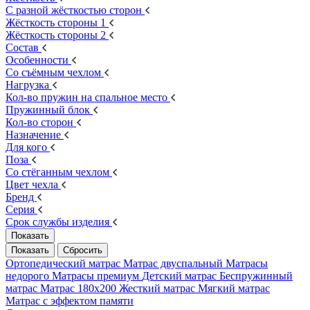
С разной жёсткостью сторон
Жёсткость стороны 1
Жёсткость стороны 2
Состав
Особенности
Со съёмным чехлом
Нагрузка
Кол-во пружин на спальное место
Пружинный блок
Кол-во сторон
Назначение
Для кого
Поза
Со стёганным чехлом
Цвет чехла
Бренд
Серия
Срок службы изделия
Ортопедический матрас
Матрас двуспальный
Матрасы
недорого
Матрасы премиум
Детский матрас
Беспружинный
матрас
Матрас 180х200
Жесткий матрас
Мягкий матрас
Матрас с эффектом памяти