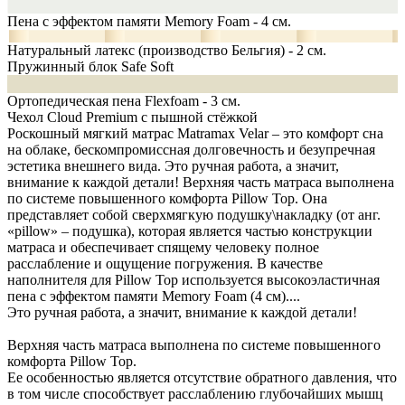
Пена с эффектом памяти Memory Foam - 4 см.
Натуральный латекс (производство Бельгия) - 2 см.
Пружинный блок Safe Soft
Ортопедическая пена Flexfoam - 3 см.
Чехол Cloud Premium с пышной стёжкой
Роскошный мягкий матрас Matramax Velar – это комфорт сна
на облаке, бескомпромиссная долговечность и безупречная
эстетика внешнего вида. Это ручная работа, а значит,
внимание к каждой детали! Верхняя часть матраса выполнена
по системе повышенного комфорта Pillow Top. Она
представляет собой сверхмягкую подушку\накладку (от анг.
«pillow» – подушка), которая является частью конструкции
матраса и обеспечивает спящему человеку полное
расслабление и ощущение погружения. В качестве
наполнителя для Pillow Top используется высокоэластичная
пена с эффектом памяти Memory Foam (4 см).
...
Это ручная работа, а значит, внимание к каждой детали!
Верхняя часть матраса выполнена по системе повышенного
комфорта Pillow Top.
Ее особенностью является отсутствие обратного давления, что
в том числе способствует расслаблению глубочайших мышц