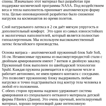
спины. Изначально этот материал был разработан при
поддержке космической программы NASA. Под воздействием
веса и тепла наполнитель принимает анатомическую форму
тела. Целью инновационной разработки было снижение
нагрузок на космонавтов во время полетов.
Слой натурального латекса в 2 см даёт мягкую упругость и
дополнительный комфорт. Это один из самых износостойких
и экологичных наполнителей, который является полностью
гипоаллергенным. Мы используем высококачественный
латекс бельгийского производства.
Основа матраса – анатомический пружинный блок Safe Soft,
16 см. Независимые пружины из высокоуглеродистой стали с
двойным армированием имеют 7 витков и двойную закалку.
Пружинный блок выполнен по швейцарской технологии
Spuhl. Каждая пружина размещается в отдельном чехле и
работает автономно, не имея прямого контакта с соседками.
Это позволяет пружинному блоку выдерживать любые
нагрузки и точно подстраиваться под контур тела человека в
любой его положении.
С обеих сторон пружины надежно удерживает система
армирования из специального нетканого материала датской
фирмы Fibretex (Дания). Это очень прочный, вентилируемый
материал, хорошо переносящий даже интенсивную