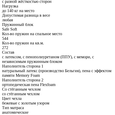
с разной жёсткостью сторон
Нагрузка
до 140 кг на место
Допустимая разница в весе
любая
Пружинный блок
Safe Soft
Кол-во пружин на спальное место
544
Кол-во пружин на кв.м.
272
Состав
с латексом, с пенополиуретаном (ППУ), с мемори, с
независимым пружинным блоком
Наполнитель сторона 1
натуральный латекс (производство Бельгия), пена с эффектом
памяти Memory Foam
Наполнитель сторона 2
ортопедическая пена Flexfoam
Со стёганным чехлом
со стёганным чехлом
Цвет чехла
бежевые с золотым узором
Тип матраса
анатомические