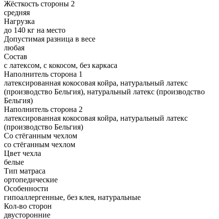
Жёсткость стороны 2
средняя
Нагрузка
до 140 кг на место
Допустимая разница в весе
любая
Состав
с латексом, с кокосом, без каркаса
Наполнитель сторона 1
латексированная кокосовая койра, натуральный латекс
(производство Бельгия), натуральный латекс (производство
Бельгия)
Наполнитель сторона 2
латексированная кокосовая койра, натуральный латекс
(производство Бельгия)
Со стёганным чехлом
со стёганным чехлом
Цвет чехла
белые
Тип матраса
ортопедические
Особенности
гипоаллергенные, без клея, натуральные
Кол-во сторон
двусторонние