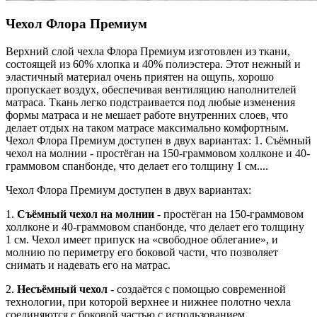
Чехол Флора Премиум
Верхний слой чехла Флора Премиум изготовлен из ткани,
состоящей из 60% хлопка и 40% полиэстера. Этот нежный и
эластичный материал очень приятен на ощупь, хорошо
пропускает воздух, обеспечивая вентиляцию наполнителей
матраса. Ткань легко подстраивается под любые изменения
формы матраса и не мешает работе внутренних слоев, что
делает отдых на таком матрасе максимально комфортным.
Чехол Флора Премиум доступен в двух вариантах: 1. Съёмный
чехол на молнии - простёган на 150-граммовом холлконе и 40-
граммовом спанбонде, что делает его толщину 1 см.
...
Чехол Флора Премиум доступен в двух вариантах:
1.
Съёмный чехол на молнии
- простёган на 150-граммовом
холлконе и 40-граммовом спанбонде, что делает его толщину
1 см. Чехол имеет припуск на «свободное облегание», и
молнию по периметру его боковой части, что позволяет
снимать и надевать его на матрас.
2.
Несъёмный чехол
- создаётся с помощью современной
технологии, при которой верхнее и нижнее полотно чехла
соединяются с боковой частью с использованием