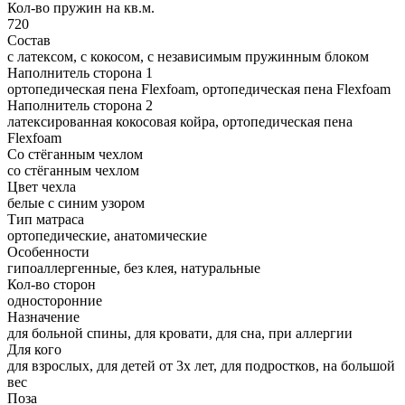
Кол-во пружин на кв.м.
720
Состав
с латексом, с кокосом, с независимым пружинным блоком
Наполнитель сторона 1
ортопедическая пена Flexfoam, ортопедическая пена Flexfoam
Наполнитель сторона 2
латексированная кокосовая койра, ортопедическая пена
Flexfoam
Со стёганным чехлом
со стёганным чехлом
Цвет чехла
белые с синим узором
Тип матраса
ортопедические, анатомические
Особенности
гипоаллергенные, без клея, натуральные
Кол-во сторон
односторонние
Назначение
для больной спины, для кровати, для сна, при аллергии
Для кого
для взрослых, для детей от 3х лет, для подростков, на большой
вес
Поза