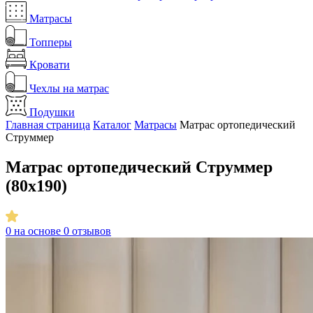
Матрасы
Топперы
Кровати
Чехлы на матрас
Подушки
Главная страница
Каталог
Матрасы
Матрас ортопедический
Струммер
Матрас ортопедический Струммер
(80x190)
0
на основе 0 отзывов