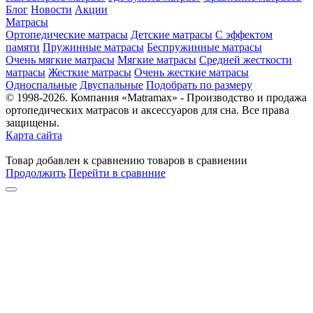
Блог
Новости
Акции
Матрасы
Ортопедические матрасы
Детские матрасы
С эффектом
памяти
Пружинные матрасы
Беспружинные матрасы
Очень мягкие матрасы
Мягкие матрасы
Средней жесткости
матрасы
Жесткие матрасы
Очень жесткие матрасы
Односпальные
Двуспальные
Подобрать по размеру
© 1998-2026. Компания «Matramax» - Производство и продажа
ортопедических матрасов и аксессуаров для сна. Все права
защищены.
Карта сайта
Товар
добавлен
к сравнению
товаров в сравнении
Продолжить
Перейти в сравнние