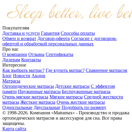
Покупателям
Доставка и услуги
Гарантия
Способы оплаты
Обмен и возврат
Договор-оферта
Согласие с договором-
офертой и обработкой персональных данных
Про нас
О компании
Отзывы
Сертификаты
Дилерам
Контакты
Интересное
Как выбрать матрас?
Где купить матрас?
Сравнение матрасов
Блог
Новости
Акции
Матрасы
Ортопедические матрасы
Детские матрасы
С эффектом
памяти
Пружинные матрасы
Беспружинные матрасы
Очень мягкие матрасы
Мягкие матрасы
Средней жесткости
матрасы
Жесткие матрасы
Очень жесткие матрасы
Односпальные
Двуспальные
Подобрать по размеру
© 1998-2026. Компания «Matramax» - Производство и продажа
ортопедических матрасов и аксессуаров для сна. Все права
защищены.
Карта сайта