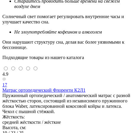
Старайтесь проводить больше времени на свежем
воздухе днем
Солнечный свет помогает регулировать внутренние часы и
улучшает качество сна.
Не злоупотребляйте кофеином и алкоголем
Они нарушают структуру сна, делая вас более уязвимыми к
бессоннице.
Подходящие товары из нашего каталога
4.9
17
Матрас ортопедический Флоренти К2Л1
Пружинный ортопедический / анатомический матрас с разной
жёсткостью сторон, состоящий из независимого пружинного
блока Waber, латексированной кокосовой койры и латекса.
Чехол с пышной стёжкой.
Жёсткость:
средней жёсткости / жёсткие
Высота, см:
19 / 23 / 25