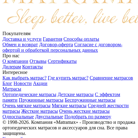
Покупателям
Доставка и услуги
Гарантия
Способы оплаты
Обмен и возврат
Договор-оферта
Согласие с договором-
офертой и обработкой персональных данных
Про нас
О компании
Отзывы
Сертификаты
Дилерам
Контакты
Интересное
Как выбрать матрас?
Где купить матрас?
Сравнение матрасов
Блог
Новости
Акции
Матрасы
Ортопедические матрасы
Детские матрасы
С эффектом
памяти
Пружинные матрасы
Беспружинные матрасы
Очень мягкие матрасы
Мягкие матрасы
Средней жесткости
матрасы
Жесткие матрасы
Очень жесткие матрасы
Односпальные
Двуспальные
Подобрать по размеру
© 1998-2026. Компания «Matramax» - Производство и продажа
ортопедических матрасов и аксессуаров для сна. Все права
защищены.