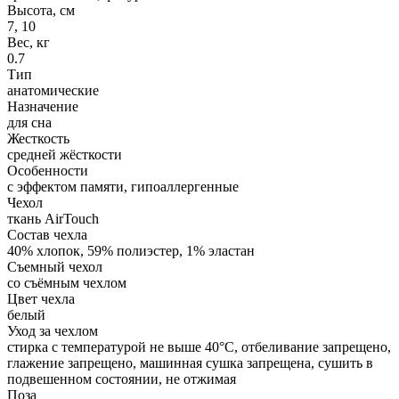
Высота, см
7, 10
Вес, кг
0.7
Тип
анатомические
Назначение
для сна
Жесткость
средней жёсткости
Особенности
с эффектом памяти, гипоаллергенные
Чехол
ткань AirTouch
Состав чехла
40% хлопок, 59% полиэстер, 1% эластан
Съемный чехол
со съёмным чехлом
Цвет чехла
белый
Уход за чехлом
стирка с температурой не выше 40°C, отбеливание запрещено,
глажение запрещено, машинная сушка запрещена, сушить в
подвешенном состоянии, не отжимая
Поза