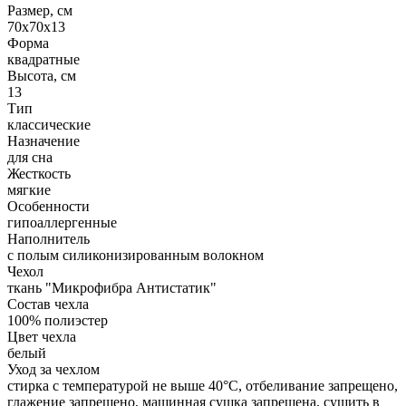
Размер, см
70x70x13
Форма
квадратные
Высота, см
13
Тип
классические
Назначение
для сна
Жесткость
мягкие
Особенности
гипоаллергенные
Наполнитель
с полым силиконизированным волокном
Чехол
ткань "Микрофибра Антистатик"
Состав чехла
100% полиэстер
Цвет чехла
белый
Уход за чехлом
стирка с температурой не выше 40°C, отбеливание запрещено,
глажение запрещено, машинная сушка запрещена, сушить в