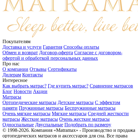
Покупателям
Доставка и услуги
Гарантия
Способы оплаты
Обмен и возврат
Договор-оферта
Согласие с договором-
офертой и обработкой персональных данных
Про нас
О компании
Отзывы
Сертификаты
Дилерам
Контакты
Интересное
Как выбрать матрас?
Где купить матрас?
Сравнение матрасов
Блог
Новости
Акции
Матрасы
Ортопедические матрасы
Детские матрасы
С эффектом
памяти
Пружинные матрасы
Беспружинные матрасы
Очень мягкие матрасы
Мягкие матрасы
Средней жесткости
матрасы
Жесткие матрасы
Очень жесткие матрасы
Односпальные
Двуспальные
Подобрать по размеру
© 1998-2026. Компания «Matramax» - Производство и продажа
ортопедических матрасов и аксессуаров для сна. Все права