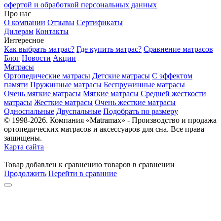
офертой и обработкой персональных данных
Про нас
О компании
Отзывы
Сертификаты
Дилерам
Контакты
Интересное
Как выбрать матрас?
Где купить матрас?
Сравнение матрасов
Блог
Новости
Акции
Матрасы
Ортопедические матрасы
Детские матрасы
С эффектом
памяти
Пружинные матрасы
Беспружинные матрасы
Очень мягкие матрасы
Мягкие матрасы
Средней жесткости
матрасы
Жесткие матрасы
Очень жесткие матрасы
Односпальные
Двуспальные
Подобрать по размеру
© 1998-2026. Компания «Matramax» - Производство и продажа
ортопедических матрасов и аксессуаров для сна. Все права
защищены.
Карта сайта
Товар
добавлен
к сравнению
товаров в сравнении
Продолжить
Перейти в сравнние