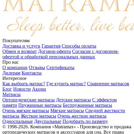
Покупателям
Доставка и услуги
Гарантия
Способы оплаты
Обмен и возврат
Договор-оферта
Согласие с договором-
офертой и обработкой персональных данных
Про нас
О компании
Отзывы
Сертификаты
Дилерам
Контакты
Интересное
Как выбрать матрас?
Где купить матрас?
Сравнение матрасов
Блог
Новости
Акции
Матрасы
Ортопедические матрасы
Детские матрасы
С эффектом
памяти
Пружинные матрасы
Беспружинные матрасы
Очень мягкие матрасы
Мягкие матрасы
Средней жесткости
матрасы
Жесткие матрасы
Очень жесткие матрасы
Односпальные
Двуспальные
Подобрать по размеру
© 1998-2026. Компания «Matramax» - Производство и продажа
ортопедических матрасов и аксессуаров для сна. Все права