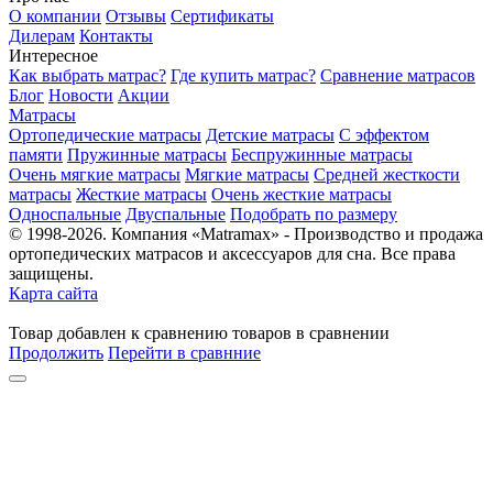
О компании
Отзывы
Сертификаты
Дилерам
Контакты
Интересное
Как выбрать матрас?
Где купить матрас?
Сравнение матрасов
Блог
Новости
Акции
Матрасы
Ортопедические матрасы
Детские матрасы
С эффектом
памяти
Пружинные матрасы
Беспружинные матрасы
Очень мягкие матрасы
Мягкие матрасы
Средней жесткости
матрасы
Жесткие матрасы
Очень жесткие матрасы
Односпальные
Двуспальные
Подобрать по размеру
© 1998-2026. Компания «Matramax» - Производство и продажа
ортопедических матрасов и аксессуаров для сна. Все права
защищены.
Карта сайта
Товар
добавлен
к сравнению
товаров в сравнении
Продолжить
Перейти в сравнние