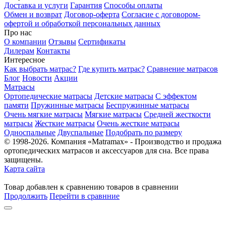
Доставка и услуги
Гарантия
Способы оплаты
Обмен и возврат
Договор-оферта
Согласие с договором-
офертой и обработкой персональных данных
Про нас
О компании
Отзывы
Сертификаты
Дилерам
Контакты
Интересное
Как выбрать матрас?
Где купить матрас?
Сравнение матрасов
Блог
Новости
Акции
Матрасы
Ортопедические матрасы
Детские матрасы
С эффектом
памяти
Пружинные матрасы
Беспружинные матрасы
Очень мягкие матрасы
Мягкие матрасы
Средней жесткости
матрасы
Жесткие матрасы
Очень жесткие матрасы
Односпальные
Двуспальные
Подобрать по размеру
© 1998-2026. Компания «Matramax» - Производство и продажа
ортопедических матрасов и аксессуаров для сна. Все права
защищены.
Карта сайта
Товар
добавлен
к сравнению
товаров в сравнении
Продолжить
Перейти в сравнние