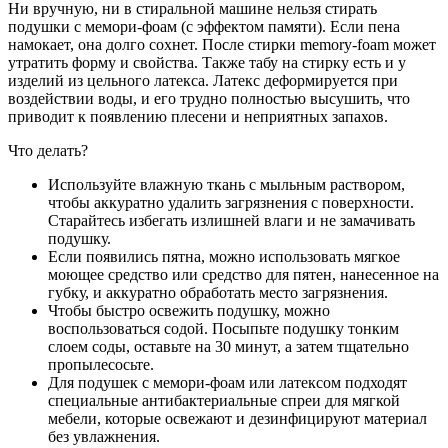
Ни вручную, ни в стиральной машине нельзя стирать
подушки с мемори-фоам (с эффектом памяти). Если пена
намокает, она долго сохнет. После стирки memory-foam может
утратить форму и свойства. Также табу на стирку есть и у
изделий из цельного латекса. Латекс деформируется при
воздействии воды, и его трудно полностью высушить, что
приводит к появлению плесени и неприятных запахов.
Что делать?
Используйте влажную ткань с мыльным раствором,
чтобы аккуратно удалить загрязнения с поверхности.
Старайтесь избегать излишней влаги и не замачивать
подушку.
Если появились пятна, можно использовать мягкое
моющее средство или средство для пятен, нанесенное на
губку, и аккуратно обработать место загрязнения.
Чтобы быстро освежить подушку, можно
воспользоваться содой. Посыпьте подушку тонким
слоем соды, оставьте на 30 минут, а затем тщательно
пропылесосьте.
Для подушек с мемори-фоам или латексом подходят
специальные антибактериальные спреи для мягкой
мебели, которые освежают и дезинфицируют материал
без увлажнения.