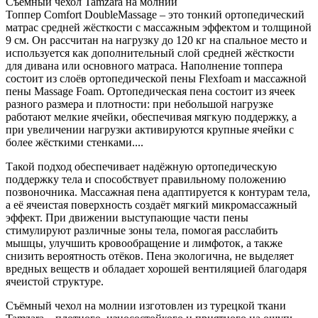
Съёмный чехол Tamzara на молнии
Топпер Comfort DoubleMassage – это тонкий ортопедический
матрас средней жёсткости с массажным эффектом и толщиной
9 см. Он рассчитан на нагрузку до 120 кг на спальное место и
используется как дополнительный слой средней жёсткости
для дивана или основного матраса. Наполнение топпера
состоит из слоёв ортопедической пены Flexfoam и массажной
пены Massage Foam. Ортопедическая пена состоит из ячеек
разного размера и плотности: при небольшой нагрузке
работают мелкие ячейки, обеспечивая мягкую поддержку, а
при увеличении нагрузки активируются крупные ячейки с
более жёсткими стенками.
...
Такой подход обеспечивает надёжную ортопедическую
поддержку тела и способствует правильному положению
позвоночника. Массажная пена адаптируется к контурам тела,
а её ячеистая поверхность создаёт мягкий микромассажный
эффект. При движении выступающие части пены
стимулируют различные зоны тела, помогая расслабить
мышцы, улучшить кровообращение и лимфоток, а также
снизить вероятность отёков. Пена экологична, не выделяет
вредных веществ и обладает хорошей вентиляцией благодаря
ячеистой структуре.
Съёмный чехол на молнии изготовлен из турецкой ткани