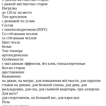
с разной жёсткостью сторон
Нагрузка
до 120 кг на место
Тип крепления
с резинкой по углам
Состав
с пенополиуретаном (ППУ)
Со стёганным чехлом
со стёганным чехлом
Цвет чехла
белые
Тип топпера
ортопедические
Особенности
с массажным эффектом, без клея, гипоаллергенные
Кол-во сторон
двусторонние
Назначение
на диван, на матрас, для повышения жёсткости, для скрытия
стыков на диване, для больной спины, для дачи, для
раскладушки, для сна, для съемной квартиры, при аллергии
Для кого?
для спортсменов, на большой вес, для взрослых
Поза