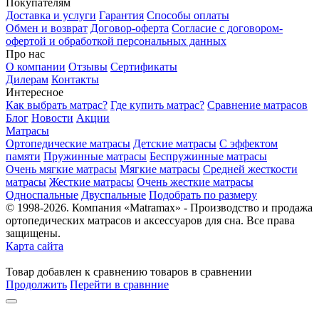
Покупателям
Доставка и услуги
Гарантия
Способы оплаты
Обмен и возврат
Договор-оферта
Согласие с договором-
офертой и обработкой персональных данных
Про нас
О компании
Отзывы
Сертификаты
Дилерам
Контакты
Интересное
Как выбрать матрас?
Где купить матрас?
Сравнение матрасов
Блог
Новости
Акции
Матрасы
Ортопедические матрасы
Детские матрасы
С эффектом
памяти
Пружинные матрасы
Беспружинные матрасы
Очень мягкие матрасы
Мягкие матрасы
Средней жесткости
матрасы
Жесткие матрасы
Очень жесткие матрасы
Односпальные
Двуспальные
Подобрать по размеру
© 1998-2026. Компания «Matramax» - Производство и продажа
ортопедических матрасов и аксессуаров для сна. Все права
защищены.
Карта сайта
Товар
добавлен
к сравнению
товаров в сравнении
Продолжить
Перейти в сравнние