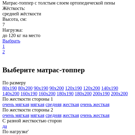
Матрас-топпер с толстым слоем ортопедической пены
Жёсткость:
средней жёсткости
Высота, см:
7
Нагрузка:
до 120 кг на место
Выбрать
1
2
Выберите матрас-топпер
По размеру
80х190
80х200
90х190
90х200
120х190
120х200
140х190
140х200
160х190
160х200
180х190
180х200
200х190
200х200
По жесткости стороны 1
очень мягкая
мягкая
средняя
жесткая
очень жесткая
По жесткости стороны 2
очень мягкая
мягкая
средняя
жесткая
очень жесткая
С разной жесткостью сторон
да
По нагрузке'