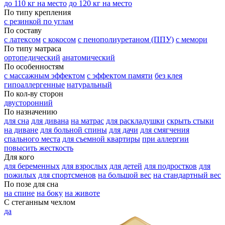
до 110 кг на место
до 120 кг на место
По типу крепления
с резинкой по углам
По составу
с латексом
с кокосом
с пенополиуретаном (ППУ)
с мемори
По типу матраса
ортопедический
анатомический
По особенностям
с массажным эффектом
с эффектом памяти
без клея
гипоаллергенные
натуральный
По кол-ву сторон
двусторонний
По назначению
для сна
для дивана
на матрас
для раскладушки
скрыть стыки
на диване
для больной спины
для дачи
для смягчения
спального места
для съемной квартиры
при аллергии
повысить жесткость
Для кого
для беременных
для взрослых
для детей
для подростков
для
пожилых
для спортсменов
на большой вес
на стандартный вес
По позе для сна
на спине
на боку
на животе
С стеганным чехлом
да