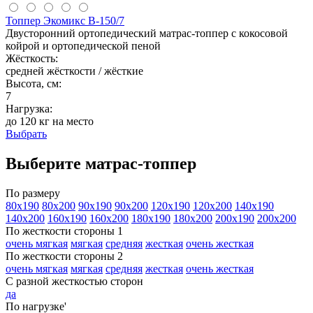
Топпер Экомикс В-150/7
Двусторонний ортопедический матрас-топпер с кокосовой
койрой и ортопедической пеной
Жёсткость:
средней жёсткости / жёсткие
Высота, см:
7
Нагрузка:
до 120 кг на место
Выбрать
Выберите матрас-топпер
По размеру
80х190
80х200
90х190
90х200
120х190
120х200
140х190
140х200
160х190
160х200
180х190
180х200
200х190
200х200
По жесткости стороны 1
очень мягкая
мягкая
средняя
жесткая
очень жесткая
По жесткости стороны 2
очень мягкая
мягкая
средняя
жесткая
очень жесткая
С разной жесткостью сторон
да
По нагрузке'