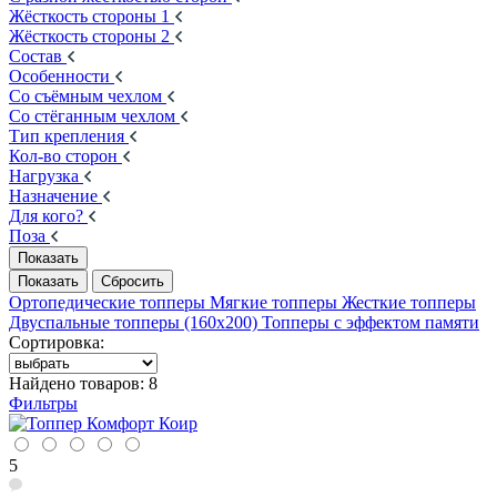
Жёсткость стороны 1
Жёсткость стороны 2
Состав
Особенности
Со съёмным чехлом
Со стёганным чехлом
Тип крепления
Кол-во сторон
Нагрузка
Назначение
Для кого?
Поза
Ортопедические топперы
Мягкие топперы
Жесткие топперы
Двуспальные топперы (160х200)
Топперы с эффектом памяти
Сортировка:
Найдено товаров:
8
Фильтры
5