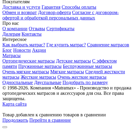
Покупателям
Доставка и услуги
Гарантия
Способы оплаты
Обмен и возврат
Договор-оферта
Согласие с договором-
офертой и обработкой персональных данных
Про нас
О компании
Отзывы
Сертификаты
Дилерам
Контакты
Интересное
Как выбрать матрас?
Где купить матрас?
Сравнение матрасов
Блог
Новости
Акции
Матрасы
Ортопедические матрасы
Детские матрасы
С эффектом
памяти
Пружинные матрасы
Беспружинные матрасы
Очень мягкие матрасы
Мягкие матрасы
Средней жесткости
матрасы
Жесткие матрасы
Очень жесткие матрасы
Односпальные
Двуспальные
Подобрать по размеру
© 1998-2026. Компания «Matramax» - Производство и продажа
ортопедических матрасов и аксессуаров для сна. Все права
защищены.
Карта сайта
Товар
добавлен
к сравнению
товаров в сравнении
Продолжить
Перейти в сравнние