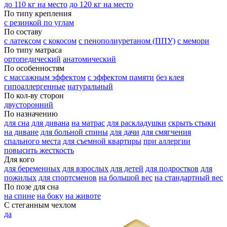
до 110 кг на место
до 120 кг на место
По типу крепления
с резинкой по углам
По составу
с латексом
с кокосом
с пенополиуретаном (ППУ)
с мемори
По типу матраса
ортопедический
анатомический
По особенностям
с массажным эффектом
с эффектом памяти
без клея
гипоаллергенные
натуральный
По кол-ву сторон
двусторонний
По назначению
для сна
для дивана
на матрас
для раскладушки
скрыть стыки
на диване
для больной спины
для дачи
для смягчения
спального места
для съемной квартиры
при аллергии
повысить жесткость
Для кого
для беременных
для взрослых
для детей
для подростков
для
пожилых
для спортсменов
на большой вес
на стандартный вес
По позе для сна
на спине
на боку
на животе
С стеганным чехлом
да