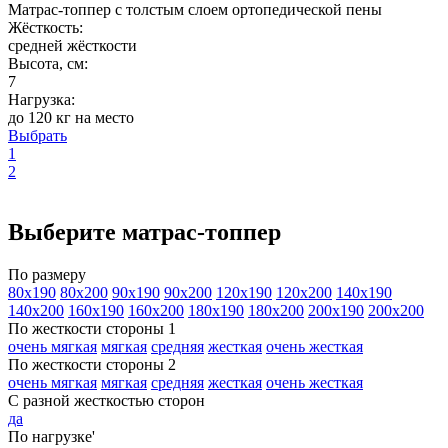
Матрас-топпер с толстым слоем ортопедической пены
Жёсткость:
средней жёсткости
Высота, см:
7
Нагрузка:
до 120 кг на место
Выбрать
1
2
Выберите матрас-топпер
По размеру
80х190
80х200
90х190
90х200
120х190
120х200
140х190
140х200
160х190
160х200
180х190
180х200
200х190
200х200
По жесткости стороны 1
очень мягкая
мягкая
средняя
жесткая
очень жесткая
По жесткости стороны 2
очень мягкая
мягкая
средняя
жесткая
очень жесткая
С разной жесткостью сторон
да
По нагрузке'