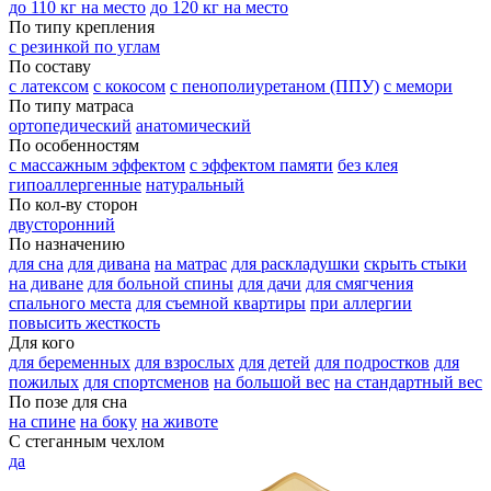
до 110 кг на место
до 120 кг на место
По типу крепления
с резинкой по углам
По составу
с латексом
с кокосом
с пенополиуретаном (ППУ)
с мемори
По типу матраса
ортопедический
анатомический
По особенностям
с массажным эффектом
с эффектом памяти
без клея
гипоаллергенные
натуральный
По кол-ву сторон
двусторонний
По назначению
для сна
для дивана
на матрас
для раскладушки
скрыть стыки
на диване
для больной спины
для дачи
для смягчения
спального места
для съемной квартиры
при аллергии
повысить жесткость
Для кого
для беременных
для взрослых
для детей
для подростков
для
пожилых
для спортсменов
на большой вес
на стандартный вес
По позе для сна
на спине
на боку
на животе
С стеганным чехлом
да