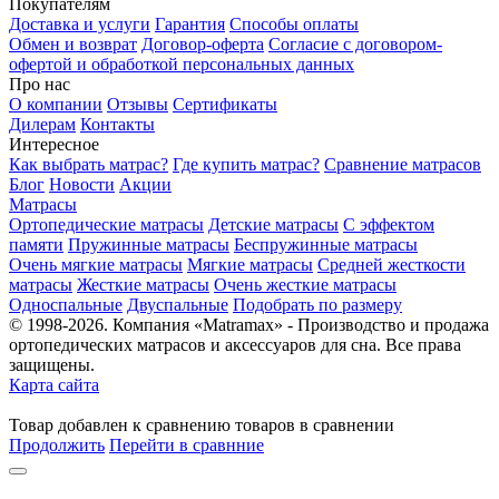
Покупателям
Доставка и услуги
Гарантия
Способы оплаты
Обмен и возврат
Договор-оферта
Согласие с договором-
офертой и обработкой персональных данных
Про нас
О компании
Отзывы
Сертификаты
Дилерам
Контакты
Интересное
Как выбрать матрас?
Где купить матрас?
Сравнение матрасов
Блог
Новости
Акции
Матрасы
Ортопедические матрасы
Детские матрасы
С эффектом
памяти
Пружинные матрасы
Беспружинные матрасы
Очень мягкие матрасы
Мягкие матрасы
Средней жесткости
матрасы
Жесткие матрасы
Очень жесткие матрасы
Односпальные
Двуспальные
Подобрать по размеру
© 1998-2026. Компания «Matramax» - Производство и продажа
ортопедических матрасов и аксессуаров для сна. Все права
защищены.
Карта сайта
Товар
добавлен
к сравнению
товаров в сравнении
Продолжить
Перейти в сравнние