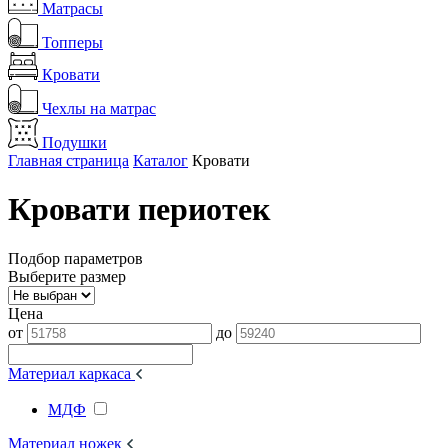
Матрасы
Топперы
Кровати
Чехлы на матрас
Подушки
Главная страница
Каталог
Кровати
Кровати периотек
Подбор параметров
Выберите размер
Цена
от
до
Материал каркаса
МДФ
Материал ножек