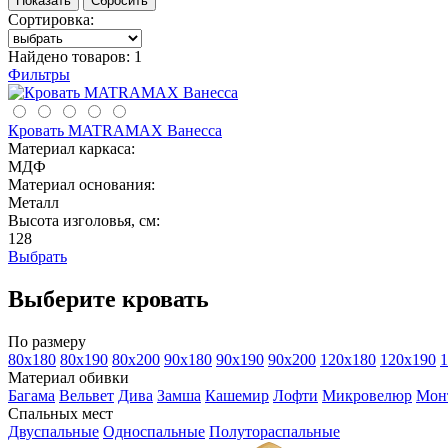
Сортировка:
Найдено товаров:
1
Фильтры
Кровать MATRAMAX Ванесса
Материал каркаса:
МДФ
Материал основания:
Металл
Высота изголовья, см:
128
Выбрать
Выберите кровать
По размеру
80х180
80х190
80х200
90х180
90х190
90х200
120х180
120х190
1
Материал обивки
Багама
Вельвет
Дива
Замша
Кашемир
Лофти
Микровелюр
Мон
Спальных мест
Двуспальные
Односпальные
Полутораспальные