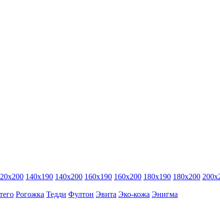
20х200
140х190
140х200
160х190
160х200
180х190
180х200
200х
тего
Рогожка
Тедди
Фултон
Эвита
Эко-кожа
Энигма