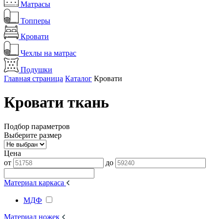
Матрасы
Топперы
Кровати
Чехлы на матрас
Подушки
Главная страница
Каталог
Кровати
Кровати ткань
Подбор параметров
Выберите размер
Цена
от
до
Материал каркаса
МДФ
Материал ножек