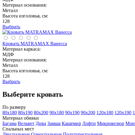
Материал основания:
Металл
Высота изголовья, см:
128
Выбрать
Кровать MATRAMAX Ванесса
Материал каркаса:
МДФ
Материал основания:
Металл
Высота изголовья, см:
128
Выбрать
Выберите кровать
По размеру
80х180
80х190
80х200
90х180
90х190
90х200
120х180
120х190
1
Материал обивки
Багама
Вельвет
Дива
Замша
Кашемир
Лофти
Микровелюр
Мон
Спальных мест
Двуспальные
Односпальные
Полутораспальные