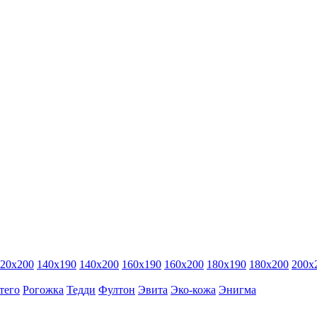
20х200
140х190
140х200
160х190
160х200
180х190
180х200
200х
тего
Рогожка
Тедди
Фултон
Эвита
Эко-кожа
Энигма