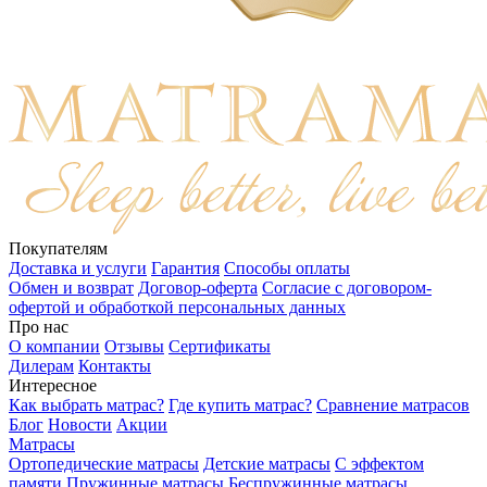
Покупателям
Доставка и услуги
Гарантия
Способы оплаты
Обмен и возврат
Договор-оферта
Согласие с договором-
офертой и обработкой персональных данных
Про нас
О компании
Отзывы
Сертификаты
Дилерам
Контакты
Интересное
Как выбрать матрас?
Где купить матрас?
Сравнение матрасов
Блог
Новости
Акции
Матрасы
Ортопедические матрасы
Детские матрасы
С эффектом
памяти
Пружинные матрасы
Беспружинные матрасы