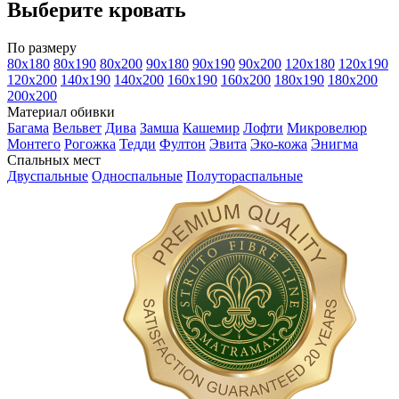
Выберите кровать
По размеру
80х180
80х190
80х200
90х180
90х190
90х200
120х180
120х190
120х200
140х190
140х200
160х190
160х200
180х190
180х200
200х200
Материал обивки
Багама
Вельвет
Дива
Замша
Кашемир
Лофти
Микровелюр
Монтего
Рогожка
Тедди
Фултон
Эвита
Эко-кожа
Энигма
Спальных мест
Двуспальные
Односпальные
Полутораспальные