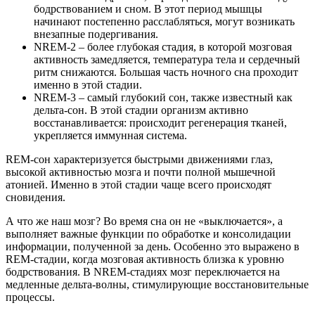
бодрствованием и сном. В этот период мышцы
начинают постепенно расслабляться, могут возникать
внезапные подергивания.
NREM-2 – более глубокая стадия, в которой мозговая
активность замедляется, температура тела и сердечный
ритм снижаются. Большая часть ночного сна проходит
именно в этой стадии.
NREM-3 – самый глубокий сон, также известный как
дельта-сон. В этой стадии организм активно
восстанавливается: происходит регенерация тканей,
укрепляется иммунная система.
REM-сон характеризуется быстрыми движениями глаз,
высокой активностью мозга и почти полной мышечной
атонией. Именно в этой стадии чаще всего происходят
сновидения.
А что же наш мозг? Во время сна он не «выключается», а
выполняет важные функции по обработке и консолидации
информации, полученной за день. Особенно это выражено в
REM-стадии, когда мозговая активность близка к уровню
бодрствования. В NREM-стадиях мозг переключается на
медленные дельта-волны, стимулирующие восстановительные
процессы.