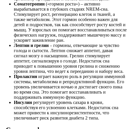
Соматотропин
(«гормон роста») – активно
вырабатывается в глубоких стадиях NREM-сна.
Стимулирует рост, регенерацию клеток и тканей, а
также метаболизм. Этот гормон особенно важен для
детей и подростков, так как способствует росту костей и
мышц. У взрослых он помогает восстанавливаться после
физических нагрузок, поддерживает мышечную массу и
ускоряет заживление ран.
Лептин и грелин
– гормоны, отвечающие за чувство
голода и сытости. Лептин снижает аппетит, давая
сигнал мозгу о насыщении. Грелин стимулирует
аппетит, сигнализируя о голоде. Недостаток сна
приводит к повышению уровня грелина и снижению
уровня лептина, что ведет к перееданию и набору веса.
Пролактин
играет важную роль в регуляции иммунной
системы, метаболизма и репродуктивной функции. Его
уровень увеличивается ночью и достигает своего пика
во время сна. Это помогает восстанавливать и
поддерживать иммунную функцию.
Инсулин
регулирует уровень сахара в крови,
способствуя его усвоению клетками. Недостаток сна
может привести к инсулинорезистентности, что
увеличивает риск развития диабета 2 типа.