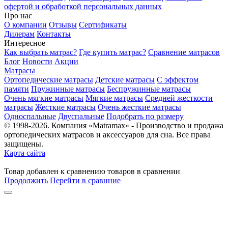
офертой и обработкой персональных данных
Про нас
О компании
Отзывы
Сертификаты
Дилерам
Контакты
Интересное
Как выбрать матрас?
Где купить матрас?
Сравнение матрасов
Блог
Новости
Акции
Матрасы
Ортопедические матрасы
Детские матрасы
С эффектом
памяти
Пружинные матрасы
Беспружинные матрасы
Очень мягкие матрасы
Мягкие матрасы
Средней жесткости
матрасы
Жесткие матрасы
Очень жесткие матрасы
Односпальные
Двуспальные
Подобрать по размеру
© 1998-2026. Компания «Matramax» - Производство и продажа
ортопедических матрасов и аксессуаров для сна. Все права
защищены.
Карта сайта
Товар
добавлен
к сравнению
товаров в сравнении
Продолжить
Перейти в сравнние