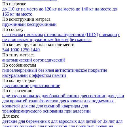
По нагрузке
до 110 кг на место
до 120 кг на место
до 140 кг на место
до
165 кг на место
По конструкции матраса
пружинный
беспружинный
По составу
с латексом
с кокосом
с пенополиуретаном (ППУ)
с мемори
с
независимым пружинным блоком
без каркаса
По кол-ву пружин на спальное место
544
1000
1250
1440
По типу матраса
анатомический
ортопедический
По особенностям
гипоаллергенный
без клея
антистатическое покрытие
натуральный
с эффектом памяти
По кол-ву сторон
двусторонние
односторонние
По назначению
в детскую кроватку
для больной спины
для гостиниц
для дачи
для кроватей трансформеров
для кровати
для подъемных
кроватей
для сна
для съемной квартиры
для
трансформируемого основания
при аллергии
Для кого
детские
для беременных
для взрослых
для детей от 3х лет
для
лежачих больных
для подростков
для пожилых людей
на