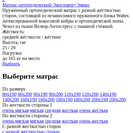
Матрас ортопедический Экогловер+Эмикс
Пружинный ортопедический матрас с разной жёсткостью
сторон, состоящий из независимого пружинного блока Waber,
латексированной кокосовой койры и ортопедической пены.
Чехол из ткани Велюр-Антистресс с пышной стёжкой.
Жёсткость:
средней жёсткости / жёсткие
Высота, см:
25 / 29
Нагрузка:
до 165 кг на место
Выбрать
Выберите матрас
По размеру
80х190
80х200
90х190
90х200
120х190
120х200
140х190
140х200
160х190
160х200
180х190
180х200
200х190
200х200
По жесткости стороны 1
очень мягкая
мягкая
средняя
жесткая
очень жесткая
По жесткости стороны 2
очень мягкая
мягкая
средняя
жесткая
очень жесткая
С разной жесткостью сторон
с разной жёсткостью сторон