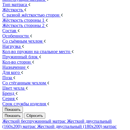
Тип матраса
Жёсткость
С разной жёсткостью сторон
Жёсткость стороны 1
Жёсткость стороны 2
Состав
Особенности
Со съёмным чехлом
Нагрузка
Кол-во пружин на спальное место
Пружинный блок
Кол-во сторон
Назначение
Для кого
Поза
Со стёганным чехлом
Цвет чехла
Бренд
Серия
Срок службы изделия
Жесткий беспружинный матрас
Жесткий двуспальный
(160х200) матрас
Жесткий двуспальный (180х200) матрас