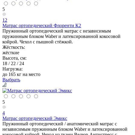
5
12
Матрас ортопедический Флоренти К2
Пружинный ортопедический матрас с независимым
пружинным блоком Waber и латексированной кокосовой
койрой. Чехол с пышной стёжкой.
Жёсткость:
жёсткие
Высота, см:
18 / 22 / 24
Нагрузка:
до 165 кг на место
Выбрать
5
4
Матрас ортопедический Эмикс
Пружинный ортопедический / анатомический матрас с
независимым пружинным блоком Waber и латексированной
кокосовой койрой. Чехол из ткани Велюр-Антистресс с