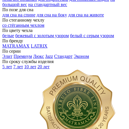
большой вес
на стандартный вес
По позе для сна
для сна на спине
для сна на боку
для сна на животе
По стеганному чехлу
со стёганным чехлом
По цвету чехла
белые
бежевый с золотым узором
белый с серым узором
По бренду
MATRAMAX
LATRIX
По серии
Элит
Премиум
Люкс
Jazz
Стандарт
Эконом
По сроку службы изделия
5 лет
7 лет
10 лет
20 лет