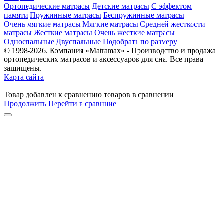
Ортопедические матрасы
Детские матрасы
С эффектом
памяти
Пружинные матрасы
Беспружинные матрасы
Очень мягкие матрасы
Мягкие матрасы
Средней жесткости
матрасы
Жесткие матрасы
Очень жесткие матрасы
Односпальные
Двуспальные
Подобрать по размеру
© 1998-2026. Компания «Matramax» - Производство и продажа
ортопедических матрасов и аксессуаров для сна. Все права
защищены.
Карта сайта
Товар
добавлен
к сравнению
товаров в сравнении
Продолжить
Перейти в сравнние