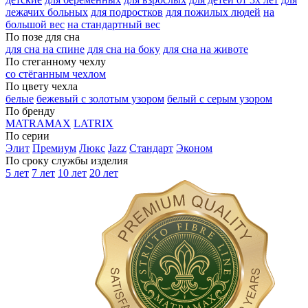
лежачих больных
для подростков
для пожилых людей
на
большой вес
на стандартный вес
По позе для сна
для сна на спине
для сна на боку
для сна на животе
По стеганному чехлу
со стёганным чехлом
По цвету чехла
белые
бежевый с золотым узором
белый с серым узором
По бренду
MATRAMAX
LATRIX
По серии
Элит
Премиум
Люкс
Jazz
Стандарт
Эконом
По сроку службы изделия
5 лет
7 лет
10 лет
20 лет