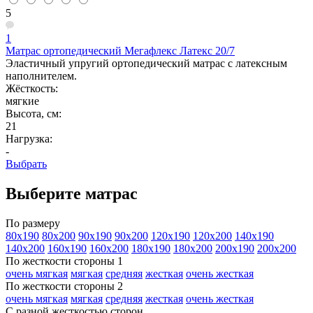
5
1
Матрас ортопедический Мегафлекс Латекс 20/7
Эластичный упругий ортопедический матрас с латексным
наполнителем.
Жёсткость:
мягкие
Высота, см:
21
Нагрузка:
-
Выбрать
Выберите матрас
По размеру
80х190
80х200
90х190
90х200
120х190
120х200
140х190
140х200
160х190
160х200
180х190
180х200
200х190
200х200
По жесткости стороны 1
очень мягкая
мягкая
средняя
жесткая
очень жесткая
По жесткости стороны 2
очень мягкая
мягкая
средняя
жесткая
очень жесткая
С разной жесткостью сторон