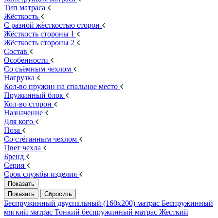
Тип матраса
Жёсткость
С разной жёсткостью сторон
Жёсткость стороны 1
Жёсткость стороны 2
Состав
Особенности
Со съёмным чехлом
Нагрузка
Кол-во пружин на спальное место
Пружинный блок
Кол-во сторон
Назначение
Для кого
Поза
Со стёганным чехлом
Цвет чехла
Бренд
Серия
Срок службы изделия
Беспружинный двуспальный (160х200) матрас
Беспружинный
мягкий матрас
Тонкий беспружинный матрас
Жесткий