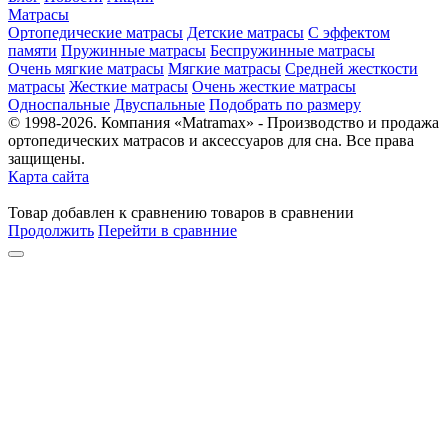
Матрасы
Ортопедические матрасы
Детские матрасы
С эффектом
памяти
Пружинные матрасы
Беспружинные матрасы
Очень мягкие матрасы
Мягкие матрасы
Средней жесткости
матрасы
Жесткие матрасы
Очень жесткие матрасы
Односпальные
Двуспальные
Подобрать по размеру
© 1998-2026. Компания «Matramax» - Производство и продажа
ортопедических матрасов и аксессуаров для сна. Все права
защищены.
Карта сайта
Товар
добавлен
к сравнению
товаров в сравнении
Продолжить
Перейти в сравнние