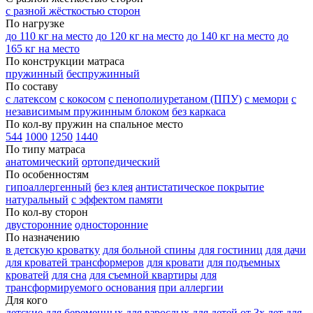
с разной жёсткостью сторон
По нагрузке
до 110 кг на место
до 120 кг на место
до 140 кг на место
до
165 кг на место
По конструкции матраса
пружинный
беспружинный
По составу
с латексом
с кокосом
с пенополиуретаном (ППУ)
с мемори
с
независимым пружинным блоком
без каркаса
По кол-ву пружин на спальное место
544
1000
1250
1440
По типу матраса
анатомический
ортопедический
По особенностям
гипоаллергенный
без клея
антистатическое покрытие
натуральный
с эффектом памяти
По кол-ву сторон
двусторонние
односторонние
По назначению
в детскую кроватку
для больной спины
для гостиниц
для дачи
для кроватей трансформеров
для кровати
для подъемных
кроватей
для сна
для съемной квартиры
для
трансформируемого основания
при аллергии
Для кого
детские
для беременных
для взрослых
для детей от 3х лет
для