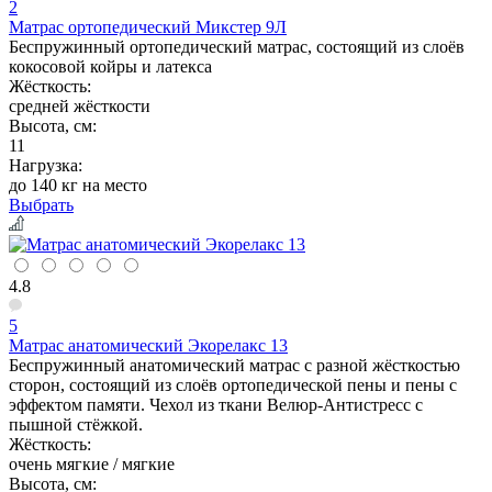
2
Матрас ортопедический Микстер 9Л
Беспружинный ортопедический матрас, состоящий из слоёв
кокосовой койры и латекса
Жёсткость:
средней жёсткости
Высота, см:
11
Нагрузка:
до 140 кг на место
Выбрать
4.8
5
Матрас анатомический Экорелакс 13
Беспружинный анатомический матрас с разной жёсткостью
сторон, состоящий из слоёв ортопедической пены и пены с
эффектом памяти. Чехол из ткани Велюр-Антистресс с
пышной стёжкой.
Жёсткость:
очень мягкие / мягкие
Высота, см: